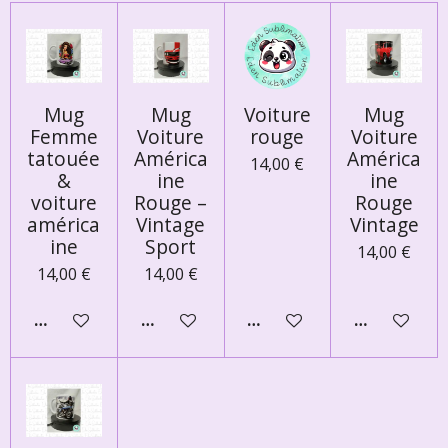
Mug
Mug
Voiture
Mug
Femme
Voiture
rouge
Voiture
tatouée
América
América
14,00 €
&
ine
ine
voiture
Rouge –
Rouge
américa
Vintage
Vintage
ine
Sport
14,00 €
14,00 €
14,00 €
AJOUTER AU PANIER
AJOUTER AU PANIER
AJOUTER AU PANIER
AJOUTER AU