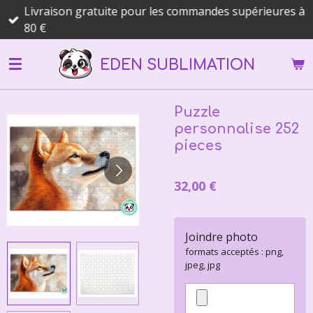
Livraison gratuite pour les commandes supérieures à
Passer
80 €
au
contenu
EDEN SUBLIMATION
principal
Puzzle
personnalise 252
pieces
32,00 €
Joindre photo
formats acceptés : png,
jpeg, jpg