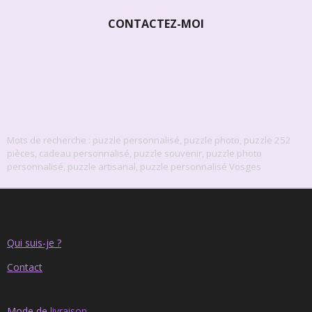
CONTACTEZ-MOI
Mots de recherche : puzzle personnalisé, puzzle photo, puzzle 252
pièces, cadeau personnalisé, puzzle souvenir, puzzle photo
personnalisé, puzzle artisanal, puzzle personnalisé Vosges
Qui suis-je ?
Contact
Mode de
livraison