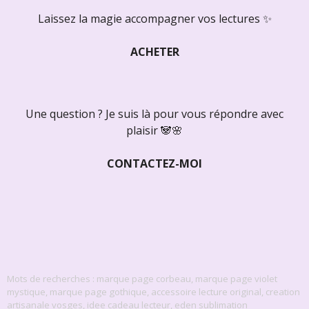
Laissez la magie accompagner vos lectures ✨
ACHETER
Une question ? Je suis là pour vous répondre avec
plaisir 🐼🌸
CONTACTEZ-MOI
Mots de recherches : marque page corbeau, marque page violet
mystique, marque page gothique, accessoire lecture original, creation
artisanale vosges, idee cadeau lecteur, eden sublimation