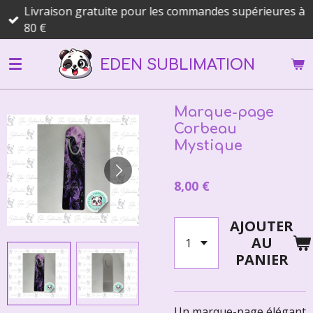
Livraison gratuite pour les commandes supérieures à
Passer
80 €
au
contenu
EDEN SUBLIMATION
principal
Marque-page
Corbeau
Mystique
8,00 €
AJOUTER
AU
PANIER
Un marque-page élégant