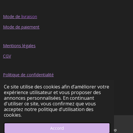
Mode de
livraison
Mode de paiement
Mentions légales
CGV
Politique de confidentialité
Avis clients
Ce site utilise des cookies afin d’améliorer votre
expérience utilisateur et vous proposer des
annonces personnalisées. En continuant
© 2022 - 2026 Eden Sublimation
d'utiliser ce site, vous confirmez que vous
Propulsé par
Webador
acceptez notre politique d’utilisation des
cookies.
Accord
E-mail
Facebook
WhatsApp