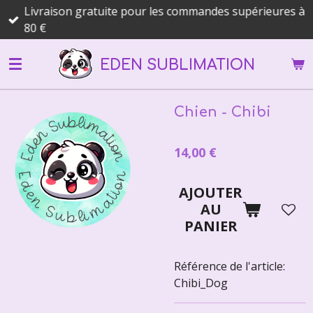
Livraison gratuite pour les commandes supérieures à
Passer
80 €
au
contenu
EDEN SUBLIMATION
principal
Chien - Chibi
14,00 €
AJOUTER
AU
PANIER
Référence de l'article:
Chibi_Dog