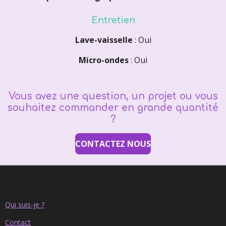
Entretien
Lave-vaisselle
: Oui
Micro-ondes
: Oui
Vous avez une question, un projet ou vous
souhaitez commander en grande quantité
?
CONTACTEZ NOUS
Qui suis-je ?
Contact