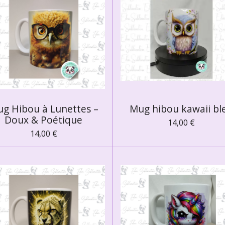
g Hibou à Lunettes –
Mug hibou kawaii bl
Doux & Poétique
14,00 €
14,00 €