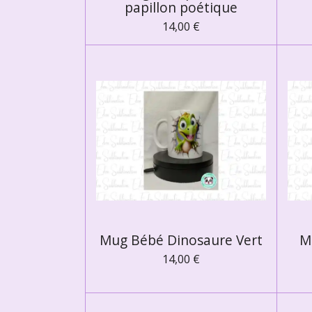
papillon poétique
14,00 €
Mug Bébé Dinosaure Vert
M
14,00 €