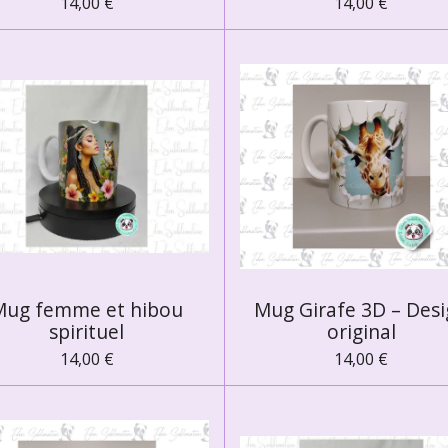
14,00 €
14,00 €
Mug femme et hibou
Mug Girafe 3D – Des
spirituel
original
14,00 €
14,00 €