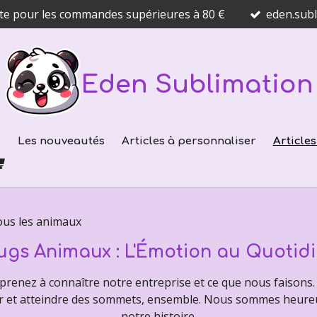
ite pour les commandes supérieures à 80 €
eden.sub
Eden Sublimation
s
Les nouveautés
Articles à personnaliser
Article
us les animaux
gs Animaux : L'Émotion au Quotid
prenez à connaître notre entreprise et ce que nous faisons. 
r et atteindre des sommets, ensemble. Nous sommes heureux 
notre histoire.