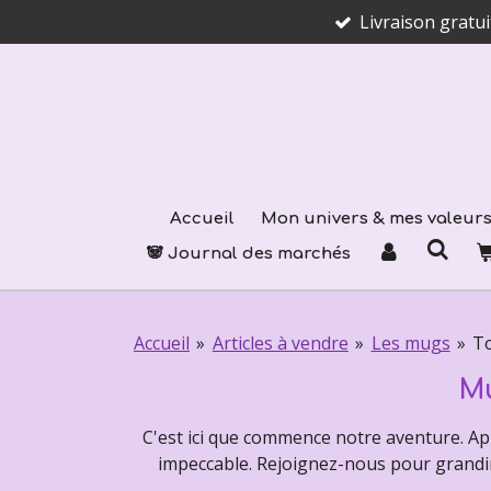
Livraison gratu
Passer
au
contenu
principal
Accueil
Mon univers & mes valeur
🐼 Journal des marchés
Accueil
»
Articles à vendre
»
Les mugs
»
To
Mu
C'est ici que commence notre aventure. Ap
impeccable. Rejoignez-nous pour grandi