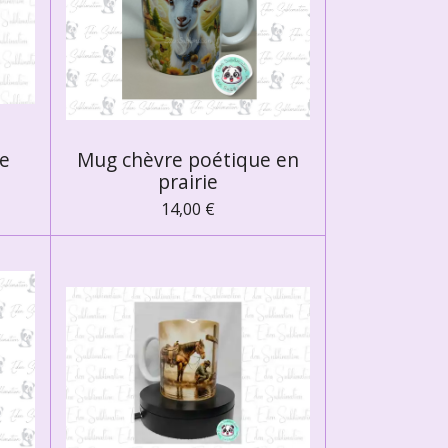
ue
Mug chèvre poétique en
prairie
14,00 €