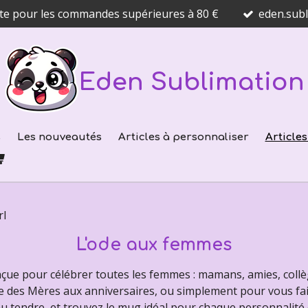
ite pour les commandes supérieures à 80 €
eden.sub
Eden Sublimation
s
Les nouveautés
Articles à personnaliser
Article
rl
L'ode aux femmes
nçue pour célébrer toutes les femmes : mamans, amies, collè
 des Mères aux anniversaires, ou simplement pour vous faire
u tendre, et trouvez le mug idéal pour chaque personnalité