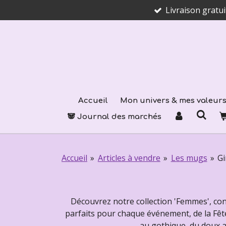
Livraison gratu
Passer
au
contenu
principal
Accueil
Mon univers & mes valeur
🐼 Journal des marchés
Accueil
»
Articles à vendre
»
Les mugs
»
Gi
Découvrez notre collection 'Femmes', co
parfaits pour chaque événement, de la Fête
au gothique, du doux a