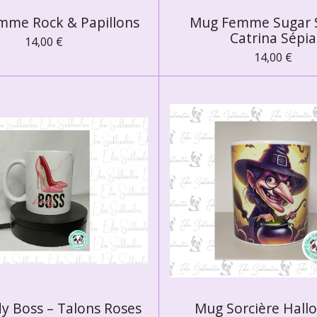
mme Rock & Papillons
Mug Femme Sugar S
Catrina Sépia
14,00 €
14,00 €
y Boss – Talons Roses
Mug Sorcière Hall