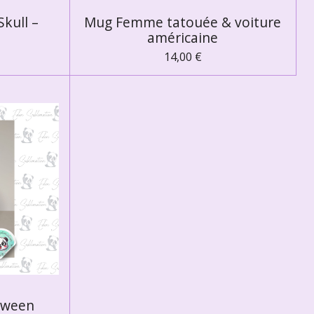
kull –
Mug Femme tatouée & voiture
américaine
14,00 €
oween